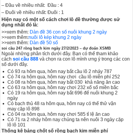
– Đầu về nhiều nhất: Đầu : 4
– Đuôi về nhiều nhất: Đuôi : 1
Hiện nay có một số cách chơi lô đề thường được sử
dụng nhất đó là:
>>xem thêm:
Dàn đề 36 con số nuôi khung 2 ngày
>>xem thêm:
nuôi lô kép khung 2 ngày
>>xem thêm:
Dàn đề 50 số
soi cầu 247 rồng bạch kim ngày 27/2/2023 – dự đoán XSMB
Ngoài những phân tích dưới đây. Bạn có thể tham khảo
cách
soi cầu 888
và chọn ra con lô mình ưng ý trong các con
số dưới đây.
Có 93 ra hôm qua, hôm nay bắt cầu lô 2 nháy 787
Có 74 ra hôm qua, hôm nay chơi cầu lô miễn phí 252
Có 08 ra hôm qua, hôm nay bắt 030 khả năng ăn cao
Có 63 ra hôm qua, hôm nay chơi 232 xổ số miền bắc
Có 19 ra hôm qua, hôm nay bắt 696 để nuôi khung 2
ngày
Có bạch thủ 48 ra hôm qua, hôm nay có thể thử vận
may cặp lô 898
Có 04 ra hôm qua, hôm nay chơi 585 tỉ lệ ăn cao
Có 71 ra 2 nháy hôm nay chúng ta nên nuôi 3 ngày cặp
lô lô 101
Thống kê bảng chốt số rồng bạch kim miễn phí