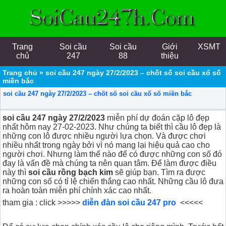
Trang
Soi cầu
Soi cầu
Giới
XSMT
chủ
247
88
thiệu
Trang chủ
»
soi cầu 247 ngày 27/2/2023 – chốt số soi cầu xổ số
miền bắc
soi cầu 247 ngày 27/2/2023 – chốt số soi cầu xổ số miền bắc
soi cầu 247 ngày 27/2/2023
miễn phí dự đoán cặp lô đẹp
nhất hôm nay 27-02-2023. Như chúng ta biết thì cầu lô đẹp là
những con lô được nhiều người lựa chọn. Và được chơi
nhiều nhất trong ngày bởi vì nó mang lại hiệu quả cao cho
người chơi. Nhưng làm thế nào để có được những con số đó
đay là vấn đề mà chúng ta nên quan tâm. Để làm được điều
này thì
soi cầu rồng bạch kim
sẽ giúp bạn. Tìm ra được
những con số có tỉ lệ chiến thắng cao nhất. Những cầu lô đưa
ra hoàn toàn miễn phí chính xác cao nhất.
tham gia : click >>>>>
diễn đàn soi cầu 247 pro
<<<<<