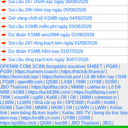
Soi cầu 247 chính xác ngày 06/08/2026
Soi cầu 24h hôm nay ngày 05/08/2026
Giờ vàng chốt số XSMB ngày 04/08/2026
Soi cầu XSMB miễn phí ngày 03/08/2026
Dự đoán XSMB win2888 ngày 02/08/2026
Soi cầu 247 rồng bạch kim ngày 01/08/2026
Dự đoán XSMB hôm nay 31/07/2026
Soi cầu rồng bạch kim ngày 30/07/2026
OPEN88 COM
|
SC88
|
bongdalu
|
socolive
|
SHBET
|
PG88
|
PG99
|
https://sunwin.coach/
|
https://hitclub.finance/
|
https://iwinclub.top/
|
https://iwinclub.pro/
|
Lô đề hôm nay
|
f168
|
PG88
|
open88.com
|
QS88
|
LX88
|
789K
|
UY88
|
GO99
|
JBO Thailand
|
https://go88a.click
|
MM88
|
cakhia tv
|
Lô Đề
W88
|
AO88
|
https://luck8386.com/
|
https://uy88play.com/
|
789K
|
xoso66
|
ug88
|
Ko66
|
O8
|
O8
|
188M
|
cyberpat.io
|
LLWIN
|
LLWIN
|
Nhà cái uy tín
|
OPEN88
|
Fun88
|
hm88
|
GO88
|
Sao789
|
MM88
|
NK88
|
O8
|
LLWIN
|
LLWIN
|
Xoilac
link
|
xem bóng đá trực tuyến
|
Xoilac 365 TV
|
bong da truc tiep
dem nay
|
https://vn88.cn.com
|
UY88
|
GO99
|
https://go88a.click
|
QS88
|
boc88
|
JBO Thailand
|
JBO
|