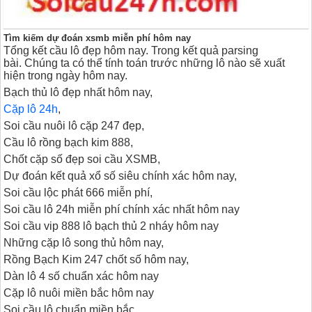
Tìm kiếm dự đoán xsmb miễn phí hôm nay
Tổng kết cầu lô đẹp hôm nay. Trong kết quả parsing
bài. Chúng ta có thể tính toán trước những lô nào sẽ xuất
hiện trong ngày hôm nay.
Bạch thủ lô đẹp nhất hôm nay,
Cặp lô 24h
,
Soi cầu nuôi lô cặp 247 đẹp,
Cầu lô rồng bạch kim 888,
Chốt cặp số đẹp soi cầu XSMB,
Dự đoán kết quả xổ số siêu chính xác hôm nay,
Soi cầu lộc phát 666 miễn phí,
Soi cầu lô 24h miễn phí chính xác nhất hôm nay
Soi cầu vip 888 lô bạch thủ 2 nháy hôm nay
Những cặp lô song thủ hôm nay,
Rồng Bạch Kim 247 chốt số hôm nay,
Dàn lô 4 số chuẩn xác hôm nay
Cặp lô nuôi miền bắc hôm nay
Soi cầu lô chuẩn miền bắc