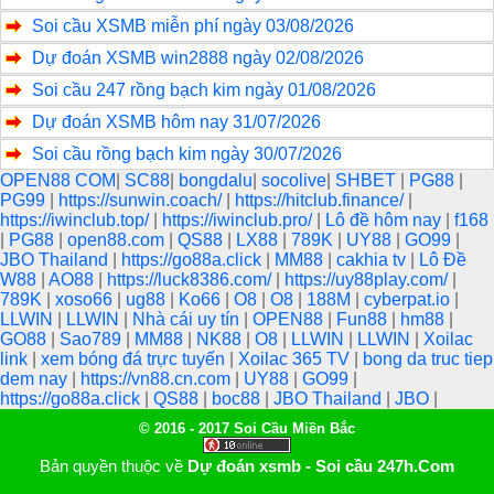
Soi cầu XSMB miễn phí ngày 03/08/2026
Dự đoán XSMB win2888 ngày 02/08/2026
Soi cầu 247 rồng bạch kim ngày 01/08/2026
Dự đoán XSMB hôm nay 31/07/2026
Soi cầu rồng bạch kim ngày 30/07/2026
OPEN88 COM
|
SC88
|
bongdalu
|
socolive
|
SHBET
|
PG88
|
PG99
|
https://sunwin.coach/
|
https://hitclub.finance/
|
https://iwinclub.top/
|
https://iwinclub.pro/
|
Lô đề hôm nay
|
f168
|
PG88
|
open88.com
|
QS88
|
LX88
|
789K
|
UY88
|
GO99
|
JBO Thailand
|
https://go88a.click
|
MM88
|
cakhia tv
|
Lô Đề
W88
|
AO88
|
https://luck8386.com/
|
https://uy88play.com/
|
789K
|
xoso66
|
ug88
|
Ko66
|
O8
|
O8
|
188M
|
cyberpat.io
|
LLWIN
|
LLWIN
|
Nhà cái uy tín
|
OPEN88
|
Fun88
|
hm88
|
GO88
|
Sao789
|
MM88
|
NK88
|
O8
|
LLWIN
|
LLWIN
|
Xoilac
link
|
xem bóng đá trực tuyến
|
Xoilac 365 TV
|
bong da truc tiep
dem nay
|
https://vn88.cn.com
|
UY88
|
GO99
|
https://go88a.click
|
QS88
|
boc88
|
JBO Thailand
|
JBO
|
© 2016 - 2017 Soi Cầu Miền Bắc
Bản quyền thuộc về
Dự đoán xsmb - Soi cầu 247h.Com