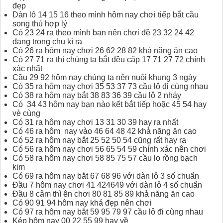
đẹp
Dàn lô 14 15 16 theo mình hôm nay chơi tiếp bắt cầu
song thủ hợp lý
Có 23 24 ra theo mình bạn nên chơi đề 23 32 24 42
đang trong chu kì ra
Có 26 ra hôm nay chơi 26 62 28 82 khả năng ăn cao
Có 27 71 ra thì chúng ta bắt đều cặp 17 71 27 72 chính
xác nhất
Cầu 29 92 hôm nay chúng ta nên nuôi khung 3 ngày
Có 35 ra hôm nay chơi 35 53 37 73 cầu lô đi cùng nhau
Có 38 ra hôm nay bắt 38 83 36 39 cầu lô 2 nháy
Có 34 43 hôm nay bạn nào kết bắt tiếp hoặc 45 54 hay
vè cùng
Có 31 ra hôm nay chơi 13 31 30 39 hay ra nhất
Có 46 ra hôm nay vào 46 64 48 42 khả năng ăn cao
Có 52 ra hôm nay bắt 25 52 50 54 cũng rất hay ra
Có 56 ra hôm nay chơi 56 65 54 59 chính xác nên chơi
Có 58 ra hôm nay chơi 58 85 75 57 cầu lo rồng bạch
kim
Có 69 ra hôm nay bắt 67 68 96 với dàn lô 3 số chuẩn
Đầu 7 hôm nay chơi 41 424649 với dàn lô 4 số chuẩn
Đầu 8 câm thì ên chơi 80 81 85 89 khả năng ăn cao
Có 90 91 94 hôm nay khá đẹp nên chơi
Có 97 ra hôm nay bắt 59 95 79 97 cầu lô đi cùng nhau
Kép hôm nay 00 22 55 99 hay về