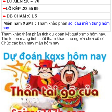
➥
LÔ XIÊN :10 – 70
➥
LÔ KÉP :22 55 99
➥
ĐB CHẠM :0 1 5
Miền nam XSMT :
Tham khào phần
soi cầu miền trung hôm
nay
Tham khảo thêm phân tích dự đoán kết quả xsmb hôm nay.
The lot on mang tính chất tham khảo cho người chơi xổ số.
Chúc các bạn may mắn hôm nay