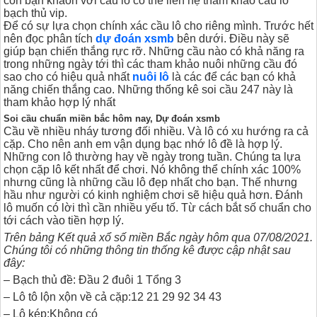
còn bạn khaon với cầu lô có thể liên hệ tham khảo cầu lô
bạch thủ vip.
Để có sự lựa chọn chính xác cầu lô cho riêng mình. Trước hết
nên đọc phân tích
dự đoán xsmb
bên dưới. Điều này sẽ
giúp bạn chiến thắng rực rỡ. Những cầu nào có khả năng ra
trong những ngày tới thì các tham khảo nuôi những cầu đó
sao cho có hiệu quả nhất
nuôi lô
là các để các bạn có khả
năng chiến thắng cao. Những thống kê soi cầu 247 này là
tham khảo hợp lý nhất
Soi cầu chuẩn miền bắc hôm nay, Dự đoán xsmb
Cầu về nhiều nháy tương đối nhiều. Và lô có xu hướng ra cả
cặp. Cho nên anh em vận dụng bạc nhớ lô đề là hợp lý.
Những con lô thường hay về ngày trong tuần. Chúng ta lựa
chọn cặp lô kết nhất để chơi. Nó không thể chính xác 100%
nhưng cũng là những cầu lô đẹp nhất cho bạn. Thế nhưng
hầu như người có kinh nghiệm chơi sẽ hiệu quả hơn. Đánh
lô muốn có lời thì cần nhiều yếu tố. Từ cách bắt số chuẩn cho
tới cách vào tiền hợp lý.
Trên bảng Kết quả xổ số miền Bắc ngày hôm qua 07/08/2021.
Chúng tôi có những thông tin thống kê được cập nhật sau
đây:
– Bạch thủ đề: Đầu 2 đuôi 1 Tổng 3
– Lô tô lộn xộn về cả cặp:12 21 29 92 34 43
– Lô kép:Không có