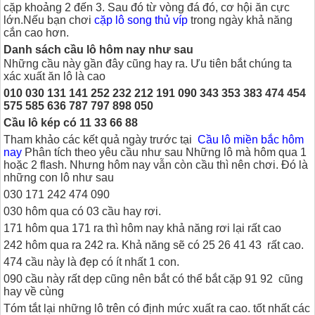
cặp khoảng 2 đến 3. Sau đó từ vòng đá đó, cơ hội ăn cực
lớn.Nếu bạn chơi
cặp lô song thủ
víp
trong ngày khả năng
cắn cao hơn.
Danh sách cầu lô hôm nay như sau
Những cầu này gần đây cũng hay ra. Ưu tiên bắt chúng ta
xác xuất ăn lô là cao
010 030 131 141 252 232 212 191 090 343 353 383 474 454
575 585 636 787 797 898 050
Cầu lô kép có 11 33 66 88
Tham khảo các kết quả ngày trước tại
Cầu lô miền bắc hôm
nay
Phân tích theo yêu cầu như sau Những lô mà hôm qua 1
hoặc 2 flash. Nhưng hôm nay vẫn còn cầu thì nên chơi. Đó là
những con lô như sau
030 171 242 474 090
030 hôm qua có 03 cầu hay rơi.
171 hôm qua 171 ra thì hôm nay khả năng rơi lại rất cao
242 hôm qua ra 242 ra. Khả năng sẽ có 25 26 41 43 rất cao.
474 cầu này là đẹp có ít nhất 1 con.
090 cầu này rất dẹp cũng nên bắt có thể bắt cặp 91 92 cũng
hay về cùng
Tóm tắt lại những lô trên có định mức xuất ra cao. tốt nhất các