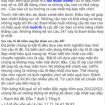
đây bạn xem qua phân tích
dự đoán xsmb
cầu lô đẹp hôm
nay sẽ ra. Để đễ dàng chọn ra những cầu nào có khả năng
rơi. Cầu nào có xu hướng ra cao nhất mà bạn nên chơi.
Trước hết nên đọc dự đoán xsmb bên dưới. Điều này sẽ giúp
bạn chiến thắng rực rỡ. Những cầu nào có khả năng ra trong
những ngày tới thì các tham khảo nuôi những cầu đó sao cho
có hiệu quả nhất
nuôi lô
là các để các bạn có khả năng chiến
thắng cao. Những thống kê soi cầu 247 này là tham khảo hợp
lý nhất
Soi cầu lô đề hôm nay,Dự đoán soi cầu 247
Đa phần chúng ta bắt lô đều dựa vào kinh nghiệm bạc nhớ
Soi cầu lô đề. Và biết cách vận dụng thống kê cầu lô tô cặp lô
đẹp nhất hiệu quả mang lại. Khác biệt lớn nhất của việc
chuyên nghiên cứu là vậy. Bắt lô chỉ dựa vào may mắn thì
chúng ta không may mắn mãi được đậu. Cầu lô vip của mình
để ủng hộ và may mắn hơn. Nó không thể chính xác 100%
nhưng cũng là những cầu lô đẹp nhất cho bạn. Thế nhưng
hầu như người có kinh nghiệm chơi sẽ hiệu quả hơn. Đánh
lô muốn có lời thì cần nhiều yếu tố. Từ cách bắt số chuẩn cho
tới cách vào tiền hợp lý.
Trên bảng Kết quả xổ số miền Bắc ngày hôm qua 20/12/2021,
chúng tôi có những thông tin thống kê được cập nhật sau đây:
– Bạch thủ đề: Đầu 7 đuôi 1 Tổng 8
– Lô tô lộn xộn về cả cặp :17 71 24 42 39 93