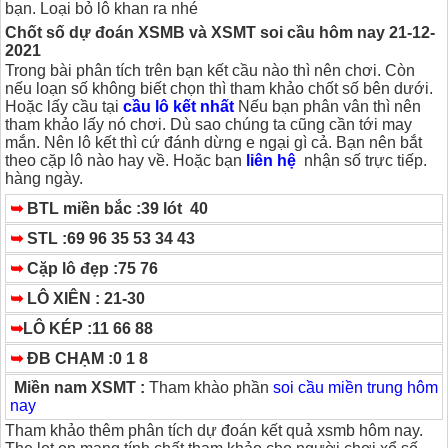
bạn. Loại bỏ lô khan ra nhé
Chốt số dự đoán XSMB và XSMT soi cầu hôm nay 21-12-
2021
Trong bài phân tích trên bạn kết cầu nào thì nên chơi. Còn
nếu loạn số không biết chọn thì tham khảo chốt số bên dưới.
Hoặc lấy cầu tại
cầu lô kết nhất
Nếu bạn phân vân thì nên
tham khảo lấy nó chơi. Dù sao chúng ta cũng cần tới may
mắn. Nên lô kết thì cứ đánh dừng e ngại gì cả. Bạn nên bắt
theo cặp lô nào hay về. Hoặc bạn
liên hệ
nhận số trực tiếp.
hàng ngày.
➥
BTL miền bắc :39 lót 40
➥
STL :69 96 35 53 34 43
➥
Cặp lô đẹp :75 76
➥
LÔ XIÊN : 21-30
➥
LÔ KÉP :11 66 88
➥
ĐB CHẠM :0 1 8
Miền nam XSMT :
Tham khào phần
soi cầu miền trung hôm
nay
Tham khảo thêm phân tích dự đoán kết quả xsmb hôm nay.