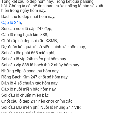
Tổng kết cầu lô đẹp hôm nay. Trong kết quả parsing
bài. Chúng ta có thể tính toán trước những lô nào sẽ xuất
hiện trong ngày hôm nay.
Bạch thủ lô đẹp nhất hôm nay,
Cặp lô 24h
,
Soi cầu nuôi lô cặp 247 đẹp,
Cầu lô rồng bạch kim 888,
Chốt cặp số đẹp soi cầu XSMB,
Dự đoán kết quả xổ số siêu chính xác hôm nay,
Soi cầu lộc phát 666 miễn phí,
Soi cầu lô vip 24h miễn phí hôm nay
Soi cầu vip 888 lô bạch thủ 2 nháy hôm nay
Những cặp lô song thủ hôm nay,
Rồng Bạch Kim 247 chốt số hôm nay,
Dàn lô 4 số chuẩn xác hôm nay
Cặp lô nuôi miền bắc hôm nay
Soi cầu lô chuẩn miền bắc
Chốt cầu lô đẹp 247 nên chơi chính xác
Soi cầu MB miễn phí, Nuôi lô khung 247 VIP,