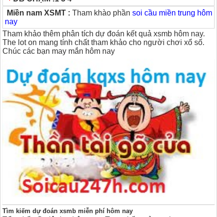
Miền nam XSMT :
Tham khào phần
soi cầu miền trung hôm
nay
Tham khảo thêm phân tích dự đoán kết quả xsmb hôm nay.
The lot on mang tính chất tham khảo cho người chơi xổ số.
Chúc các bạn may mắn hôm nay
Tìm kiếm dự đoán xsmb miễn phí hôm nay