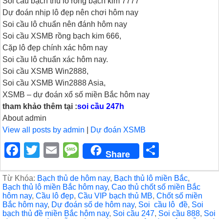
Soi cầu bạch thủ lô rồng bạch kim 7777
Dự đoán nhịp lô đẹp nên chơi hôm nay
Soi cầu lô chuẩn nên đánh hôm nay
Soi cầu XSMB rồng bạch kim 666,
Cặp lô đẹp chính xác hôm nay
Soi cầu lô chuẩn xác hôm nay.
Soi cầu XSMB Win2888,
Soi cầu XSMB Win2888 Asia,
XSMB – dự đoán xổ số miền Bắc hôm nay
tham khảo thêm tại :
soi cầu 247h
About admin
View all posts by admin
|
Dự đoán XSMB
F
T
E
M
S
Share
a
wi
m
e
h
c
tt
ail
ss
ar
Từ Khóa:
Bạch thủ de hôm nay
,
Bạch thủ lô miền Bắc
,
Bạch thủ lô miền Bắc hôm nay
,
Cao thủ chốt số miền Bắc
e
er
a
e
hôm nay
,
Cầu lô đẹp
,
Cầu VIP bạch thủ MB
,
Chốt số miền
Bắc hôm nay
,
Dự đoán số de hôm nay
,
Soi cầu lô đề
,
Soi
b
g
bạch thủ đề miền Bắc hôm nay
,
Soi cầu 247
,
Soi cầu 888
,
Soi