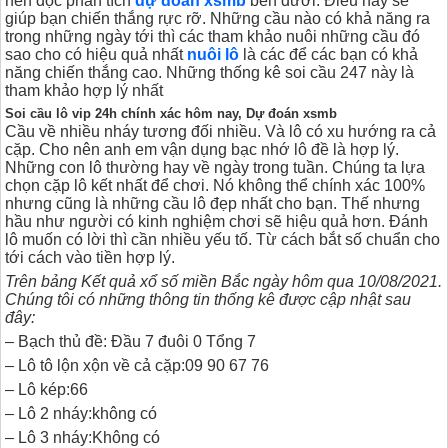
nên đọc phân tích
dự đoán xsmb
bên dưới. Điều này sẽ
giúp bạn chiến thắng rực rỡ. Những cầu nào có khả năng ra
trong những ngày tới thì các tham khảo nuôi những cầu đó
sao cho có hiệu quả nhất
nuôi lô
là các để các bạn có khả
năng chiến thắng cao. Những thống kê soi cầu 247 này là
tham khảo hợp lý nhất
Soi cầu lô vip 24h chính xác hôm nay, Dự đoán xsmb
Cầu về nhiều nháy tương đối nhiều. Và lô có xu hướng ra cả
cặp. Cho nên anh em vận dụng bạc nhớ lô đề là hợp lý.
Những con lô thường hay về ngày trong tuần. Chúng ta lựa
chọn cặp lô kết nhất để chơi. Nó không thể chính xác 100%
nhưng cũng là những cầu lô đẹp nhất cho bạn. Thế nhưng
hầu như người có kinh nghiệm chơi sẽ hiệu quả hơn. Đánh
lô muốn có lời thì cần nhiều yếu tố. Từ cách bắt số chuẩn cho
tới cách vào tiền hợp lý.
Trên bảng Kết quả xổ số miền Bắc ngày hôm qua 10/08/2021.
Chúng tôi có những thông tin thống kê được cập nhật sau
đây:
– Bạch thủ đề: Đầu 7 đuôi 0 Tổng 7
– Lô tô lộn xộn về cả cặp:09 90 67 76
– Lô kép:66
– Lô 2 nháy:không có
– Lô 3 nháy:Không có