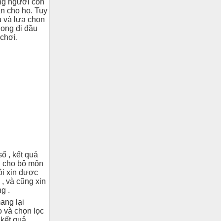
ững người còn
ăn cho họ. Tuy
 và lựa chọn
hong đi đầu
chơi.
ố , kết quả
vị cho bộ môn
ôi xin được
, và cũng xin
g .
ang lại
 và chọn lọc
kết quả ,