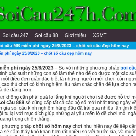
Soi cầu 247
Soi cầu 88
Giới thiệu
XSMT
oi cầu MB miễn phí ngày 25/8/2023 – chốt số cầu đẹp hôm nay
n phí ngày 25/8/2023 – chốt số cầu đẹp hôm nay
iễn phí ngày 25/8/2023
– So với những phương pháp
soi cầ
h tính xác suất những con số làm thế nào để có được một xác su
à một điều đơn giản đặc biệt là những người mới chơi, còn ngư
c cao thủ chơi có kinh nghiệm lâu năm chắc chắn để lựa chọn 
là dễ dàng hơn.
n không cần phải quá lo lắng khi người chơi sẽ được hỗ trợ mộ
soi cầu 888
sẽ cũng cấp tất cả các bộ số mới nhất trong ngày về
gia soi cầu kinh nghiệm hàng đầu đã trải qua nhiều lần tìm ki
ội tụ lại với mục đích giúp những ai yêu mến lô đề chơi mỗi ng
uang trong chiến thắng.
g phương pháp
chốt số hôm nay
chơi như hiện nay để tiếp cậ
a sẽ cảm thấy khó khăn hơn rất nhiều so với trước kia, và muốn