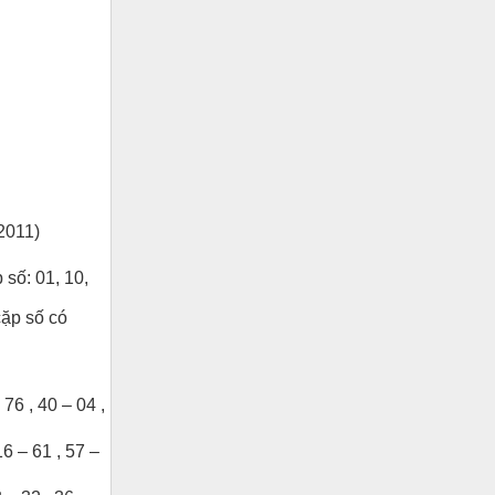
2011)
 số: 01, 10,
cặp số có
 76 , 40 – 04 ,
16 – 61 , 57 –