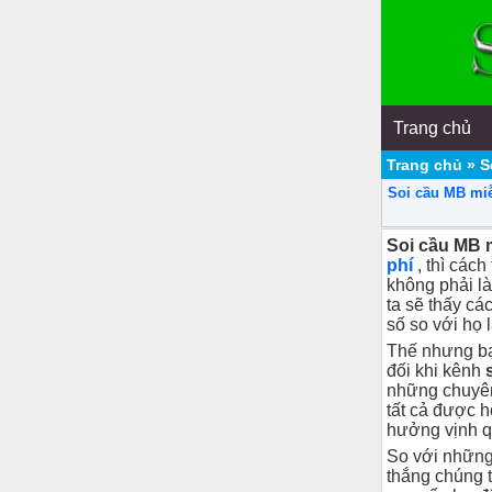
Trang chủ
Trang chủ
»
S
Soi cầu MB miễ
Soi cầu MB m
phí
, thì các
không phải l
ta sẽ thấy cá
số so với họ 
Thế nhưng bạ
đối khi kênh
những chuyên 
tất cả được h
hưởng vịnh q
So với nhữn
thắng chúng t