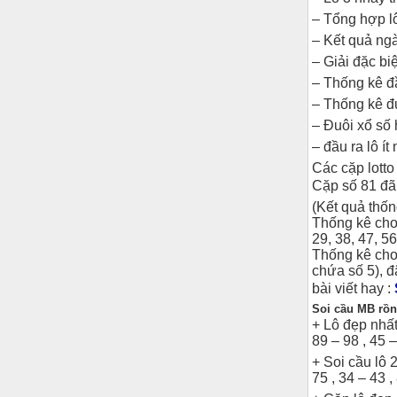
– Tổng hợp lô
– Kết quả ngà
– Giải đặc bi
– Thống kê đầ
– Thống kê đu
– Đuôi xổ số 
– đầu ra lô ít
Các cặp lott
Cặp số 81 đã 
(Kết quả thốn
Thống kê cho 
29, 38, 47, 5
Thống kê cho
chứa số 5), đ
bài viết hay :
Soi cầu MB rồ
+ Lô đẹp nhất 
89 – 98 , 45 –
+ Soi cầu lô 2
75 , 34 – 43 ,