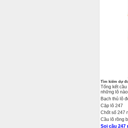
Tìm kiếm dự đ
Tổng kết cầu 
những lô nào 
Bạch thủ lô đ
Cặp lô 247
Chốt số 247 
Cầu lô rồng 
Soi cầu 247 