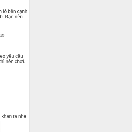
n lô bên cạnh
mb. Bạn nên
cao
heo yêu cầu
hì nên chơi.
ô khan ra nhé