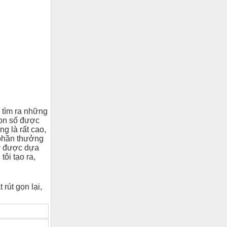
 tìm ra những
con số được
g là rất cao,
 phần thưởng
y được dựa
ôi tạo ra,
rút gọn lại,