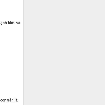
 bạch kim
và
con trên là