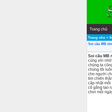
Trang chủ
Trang chủ
»
S
Soi cầu MB rồ
Soi cầu MB 
cùng với nhữ
chúng ta cũng
chúng tôi luô
cho người ch
tìm chiến thắ
cập nhật mỗi 
cố gắng tạo 
chơi mỗi ngà