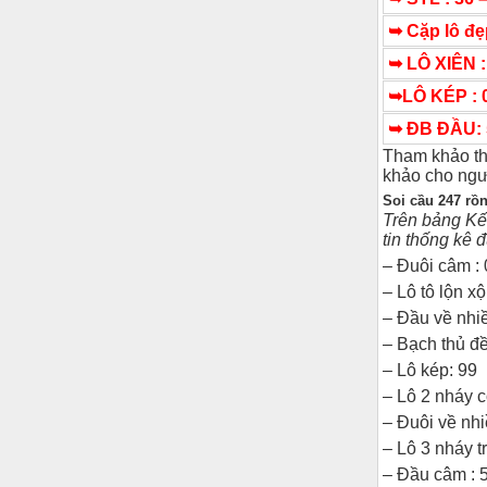
➥ Cặp lô đẹp
➥ LÔ XIÊN : 
➥LÔ KÉP : 0
➥ ĐB ĐẦU: 5
Tham khảo th
khảo cho ngư
Soi cầu 247 rồ
Trên bảng Kế
tin thống kê 
– Đuôi câm : 
– Lô tô lộn x
– Đầu về nhiề
– Bạch thủ đề
– Lô kép: 99
– Lô 2 nháy c
– Đuôi về nhi
– Lô 3 nháy tr
– Đầu câm : 