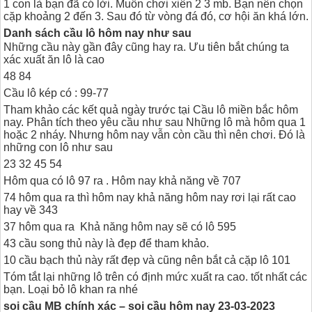
1 con là bạn đã có lời. Muốn chơi xiên 2 3 mb. Bạn nên chọn
cặp khoảng 2 đến 3. Sau đó từ vòng đá đó, cơ hội ăn khá lớn.
Danh sách cầu lô hôm nay như sau
Những cầu này gần đây cũng hay ra. Ưu tiên bắt chúng ta
xác xuất ăn lô là cao
48 84
Cầu lô kép có : 99-77
Tham khảo các kết quả ngày trước tại Cầu lô miền bắc hôm
nay. Phân tích theo yêu cầu như sau Những lô mà hôm qua 1
hoặc 2 nháy. Nhưng hôm nay vẫn còn cầu thì nên chơi. Đó là
những con lô như sau
23 32 45 54
Hôm qua có lô 97 ra . Hôm nay khả năng về 707
74 hôm qua ra thì hôm nay khả năng hôm nay rơi lại rất cao
hay về 343
37 hôm qua ra Khả năng hôm nay sẽ có lô 595
43 cầu song thủ này là đẹp để tham khảo.
10 cầu bạch thủ này rất đẹp và cũng nên bắt cả cặp lô 101
Tóm tắt lại những lô trên có định mức xuất ra cao. tốt nhất các
bạn. Loại bỏ lô khan ra nhé
soi cầu MB chính xác – soi cầu hôm nay 23-03-2023