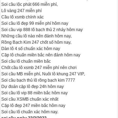
Soi cầu lộc phát 666 miễn phí,
Lô vàng 247 miễn phí
Cầu lô xsmb chính xác
Soi cầu lô đẹp 99 miễn phí hôm nay
Soi cầu vip 888 lô bạch thủ 2 nháy hôm nay
Những cầu lô nào nên đánh hôm nay,
Rồng Bạch Kim 247 chốt số hôm nay,
Dàn lô 4 số chuẩn xác hôm nay
Cặp lô chuẩn miền bắc nên đánh hôm nay
Soi cầu lô chuẩn miền bắc
Chốt cầu lô xsmb 247 miễn phí nên chơi
Soi cầu MB miễn phí, Nuôi lô khung 247 VIP,
Soi cầu bạch thủ lô rồng bạch kim 7777
Dự đoán cặp lô đẹp 24h hôm nay
Soi cầu lô vip 88 miền bắc hôm nay
Soi cầu XSMB chuẩn xác nhất
Cặp lô đẹp 247 miền bắc hôm nay
Soi cầu lô chuẩn xác hôm nay.