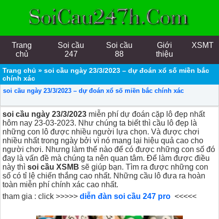
Trang
Soi cầu
Soi cầu
Giới
XSMT
chủ
247
88
thiệu
Trang chủ
»
soi cầu ngày 23/3/2023 – dự đoán xổ số miền bắc
chính xác
soi cầu ngày 23/3/2023 – dự đoán xổ số miền bắc chính xác
soi cầu ngày 23/3/2023
miễn phí dự đoán cặp lô đẹp nhất
hôm nay 23-03-2023. Như chúng ta biết thì cầu lô đẹp là
những con lô được nhiều người lựa chọn. Và được chơi
nhiều nhất trong ngày bởi vì nó mang lại hiệu quả cao cho
người chơi. Nhưng làm thế nào để có được những con số đó
đay là vấn đề mà chúng ta nên quan tâm. Để làm được điều
này thì
soi cầu XSMB
sẽ giúp bạn. Tìm ra được những con
số có tỉ lệ chiến thắng cao nhất. Những cầu lô đưa ra hoàn
toàn miễn phí chính xác cao nhất.
tham gia : click >>>>>
diễn đàn soi cầu 247 pro
<<<<<