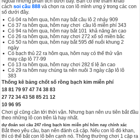
Ngoài những phân tích dưới đây. Bạn có thể tham khảo
cách
soi cầu 888
và chọn ra con lô mình ưng ý trong các con
số dưới đây.
Có 04 ra hôm qua, hôm nay bắt cầu lô 2 nháy 909
Có 37 ra hôm qua, hôm nay chơi cầu lô miễn phí 343
Có 94 ra hôm qua, hôm nay bắt 101 khả năng ăn cao
Có 26 ra hôm qua, hôm nay chơi 272 xổ số miền bắc
Có 50 ra hôm qua, hôm nay bắt 595 để nuôi khung 2
ngày
Có bạch thủ 22 ra hôm qua, hôm nay có thể thử vận
may cặp lô 77-99
Có 13 ra hôm qua, hôm nay chơi 282 tỉ lệ ăn cao
Có 29 ra hôm nay chúng ta nên nuôi 3 ngày cặp lô lô
383
Thống kê bảng chốt số rồng bạch kim miễn phí
18 81 79 97 47 74 38 83
27 72 34 43 58 85 21 12
10 96 95
Chơi gì cũng cần tới thời vận. Nhưng bạn nên ưu tiên bắt đầu
theo những lô con trên là hay nhất.
dự đoán soi cầu 247 rồng bạch kim miễn phí hôm nay chính xác
Bắt theo yêu cầu, bạn nên đánh cả cặp. Nếu con lô đó khan,
thì có thể bắt con lô bên cạnh nó. Thông thường chơi 1 cặp ra