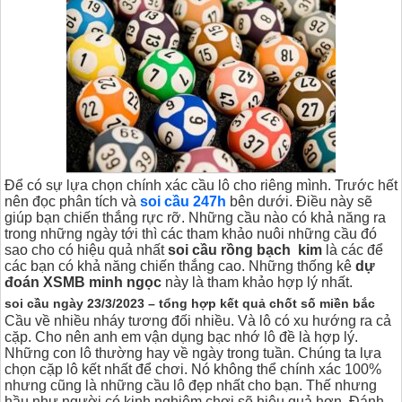
Để có sự lựa chọn chính xác cầu lô cho riêng mình. Trước hết
nên đọc phân tích và
soi cầu 247h
bên dưới. Điều này sẽ
giúp bạn chiến thắng rực rỡ. Những cầu nào có khả năng ra
trong những ngày tới thì các tham khảo nuôi những cầu đó
sao cho có hiệu quả nhất
soi cầu rồng bạch kim
là các để
các bạn có khả năng chiến thắng cao. Những thống kê
dự
đoán XSMB minh ngọc
này là tham khảo hợp lý nhất.
soi cầu ngày 23/3/2023 – tổng hợp kết quả chốt số miền bắc
Cầu về nhiều nháy tương đối nhiều. Và lô có xu hướng ra cả
cặp. Cho nên anh em vận dụng bạc nhớ lô đề là hợp lý.
Những con lô thường hay về ngày trong tuần. Chúng ta lựa
chọn cặp lô kết nhất để chơi. Nó không thể chính xác 100%
nhưng cũng là những cầu lô đẹp nhất cho bạn. Thế nhưng
hầu như người có kinh nghiệm chơi sẽ hiệu quả hơn. Đánh