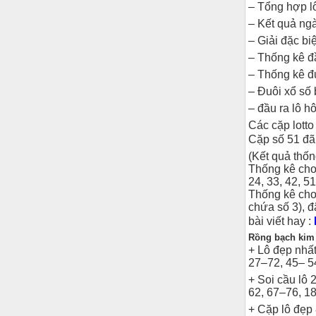
– Tổng hợp lô
– Kết quả ngà
– Giải đặc bi
– Thống kê đầ
– Thống kê đu
– Đuôi xổ số 
– đầu ra lô h
Các cặp lott
Cặp số 51 đã 
(Kết quả thốn
Thống kê cho 
24, 33, 42, 5
Thống kê cho
chứa số 3), đ
bài viết hay :
Rồng bạch kim 
+ Lô đẹp nhất
27–72, 45– 54
+ Soi cầu lô 
62, 67–76, 18
+ Cặp lô đẹp 