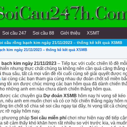
Soi cầu 247
Soi cầu 88
Giới thiệu
XSMT
oi cầu rồng bạch kim ngày 21/11/2023 – thống kê kết quả XSMB
ạch kim ngày 21/11/2023 – thống kê kết quả XSMB
 bạch kim ngày 21/11/2023
– Tiếp tục với cuộc chiên lô đề mỗi
hiến nhưng thực chất chúng ta không nên cần quá căng thẳng đ
thua sâu, tất cả mọi vấn đề rồi cuối cùng sẽ giải quyết được 
h
lại cùng các bạn tham gia cùng nhau dự đoán chốt số miền bắ
húng tôi xin được chúc mừng các bạn hôm qua đã dành chiến th
cho những anh em nào chưa dành chiến thắng hôm qua.
 được các chuyên gia
Dự đoán XSMB
hôm nay hi vọng sẽ kéo
àn, nếu anh em muốn chơi và có cơ hội chiến thắng ngày hôm 
ng tin chốt số chia sẻ soi cầu ngay tại đây, hi vọng tất cả chún
rực rỡ ngày hôm nay.
g phương pháp
Soi cầu miễn phí
chơi như hiện nay để tiếp cậ
a sẽ cảm thấy khó khăn hơn rất nhiều so với trước kia, và muốn