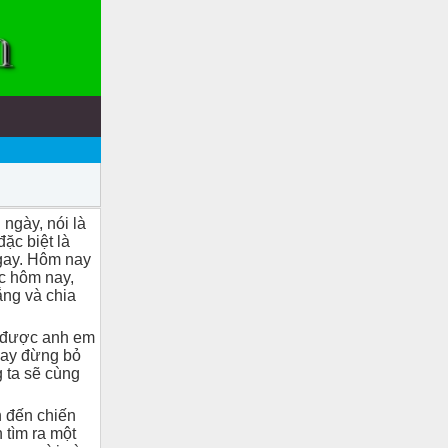
 ngày, nói là
ặc biệt là
ngay. Hôm nay
c hôm nay,
ắng và chia
 được anh em
nay đừng bỏ
g ta sẽ cùng
n đến chiến
 tìm ra một