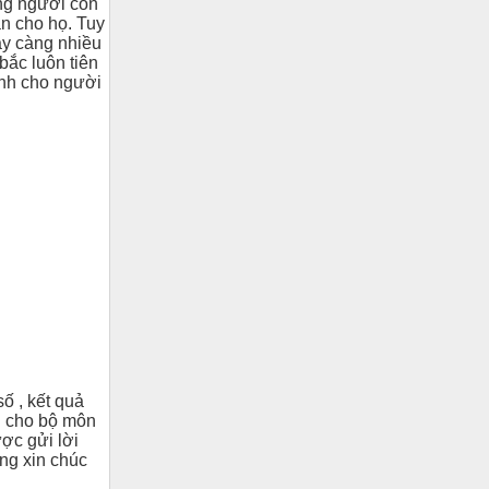
ững người còn
ăn cho họ. Tuy
y càng nhiều
bắc luôn tiên
ành cho người
ố , kết quả
vị cho bộ môn
ược gửi lời
ng xin chúc