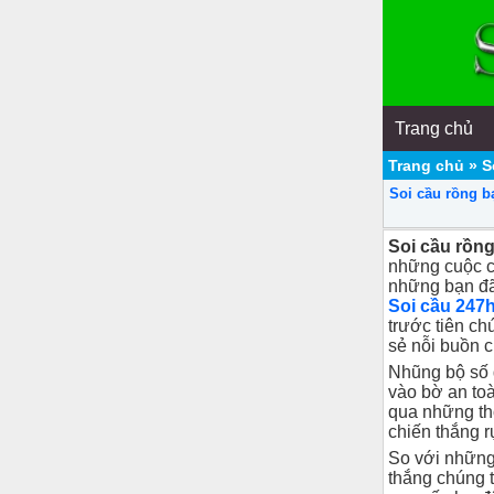
Trang chủ
Trang chủ
»
S
Soi cầu rồng b
Soi cầu rồng
những cuộc c
những bạn đã 
Soi cầu 247
trước tiên c
sẻ nỗi buồn 
Nhũng bộ số
vào bờ an to
qua những thô
chiến thắng 
So với nhữn
thắng chúng t