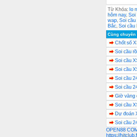
a
w
c
tt
Từ Khóa:
lo 
hôm nay
,
Soi
e
e
wap
,
Soi cầu
Bắc
,
Soi cầu
b
Cùng chuyên
o
Chốt số X
o
Soi cầu r
k
Soi cầu 
Soi cầu X
Soi cầu 2
Soi cầu 2
Giờ vàng 
Soi cầu X
Dự đoán 
Soi cầu 2
OPEN88 CO
https://hitclub