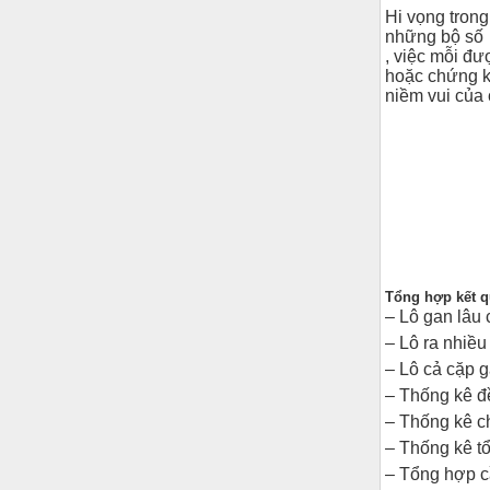
Hi vọng tron
những bộ số 
, việc mỗi đư
hoặc chứng k
niềm vui của 
Tổng hợp kết q
– Lô gan lâu c
– Lô ra nhiều 
– Lô cả cặp g
– Thống kê đề
– Thống kê c
– Thống kê tổ
– Tổng hợp cầ