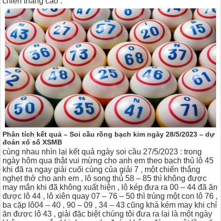
chiến thắng cao .
Phân tích kết quả – Soi cầu rồng bạch kim ngày 28/5/2023 – dự
đoán xổ số XSMB
cùng nhau nhìn lại kết quả ngày soi cầu 27/5/2023 : trong
ngày hôm qua thật vui mừng cho anh em theo bạch thủ lô 45
khi đã ra ngay giải cuối cùng của giải 7 , một chiến thắng
nghẹt thở cho anh em , lô song thủ 58 – 85 thì không được
may mắn khi đã không xuất hiện , lô kép đưa ra 00 – 44 đã ăn
được lô 44 , lô xiên quay 07 – 76 – 50 thì trúng một con lô 76 ,
ba cặp lô04 – 40 , 90 – 09 , 34 – 43 cũng khá kém may khi chỉ
ăn được lô 43 , giải đặc biệt chúng tôi đưa ra lại là một ngày