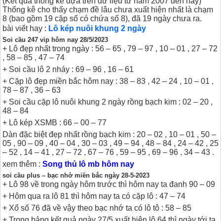
(Kết quả thống kê dựa trên dữ liệu từ năm 2007 đến nay)
Thống kê cho thấy chạm đề lâu chưa xuất hiện nhất là chạm
8 (bao gồm 19 cặp số có chứa số 8), đã 19 ngày chưa ra.
bài viết hay :
Lô kép nuôi khung 2 ngày
Soi cầu 247 vip hôm nay 28/5/2023
+ Lô đẹp nhất trong ngày : 56 – 65 , 79 – 97 , 10 – 01 , 27 – 72
, 58 – 85 , 47 – 74
+ Soi cầu lô 2 nháy : 69 – 96 , 16 – 61
+ Cặp lô đẹp miền bắc hôm nay : 38 – 83 , 42 – 24 , 10 – 01 ,
78 – 87 , 36 – 63
+ Soi cầu cặp lô nuôi khung 2 ngày rồng bạch kim : 02 – 20 ,
48 – 84
+ Lô kép XSMB : 66 – 00 – 77
Dàn đặc biệt đẹp nhất rồng bạch kim : 20 – 02 , 10 – 01 , 50 –
05 , 90 – 09 , 40 – 04 , 30 – 03 , 49 – 94 , 48 – 84 , 24 – 42 , 25
– 52 , 14 – 41 , 27 – 72 , 67 – 76 , 59 – 95 , 69 – 96 , 34 – 43 .
xem thêm :
Song thủ lô mb hôm nay
soi cầu plus – bạc nhớ miền bắc ngày 28-5-2023
+ Lô 98 về trong ngày hôm trước thì hôm nay ta đanh 90 – 09
+ Hôm qua ra lô 81 thì hôm nay ta có cặp lô : 47 – 74
+ Xổ số 76 đã về vậy theo bạc nhớ ta có lô tô : 58 – 85
+ Trong bảng kết quả ngày 27/5 xuất hiện lô 64 thì ngày tới ta