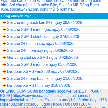
wap
,
Soi cầu 3 miền Win2888
,
soi cau 88 nuôi khung bach
b
g
kim
,
Soi cầu độc thủ lô miền Bắc
,
Soi cầu MB Rồng Bạch
Kim
,
soicau247h.com
,
song thủ lô hôm nay
o
e
Cùng chuyên mục
o
Soi cầu rồng bạch kim 247 ngày 09/08/2026
k
Soi cầu XSMB minh ngọc ngày 08/08/2026
Soi cầu XSMB chính xác ngày 07/08/2026
Soi cầu 247 chính xác ngày 06/08/2026
Soi cầu 24h hôm nay ngày 05/08/2026
Giờ vàng chốt số XSMB ngày 04/08/2026
Soi cầu XSMB miễn phí ngày 03/08/2026
Dự đoán XSMB win2888 ngày 02/08/2026
Soi cầu 247 rồng bạch kim ngày 01/08/2026
Dự đoán XSMB hôm nay 31/07/2026
OPEN88 COM
|
SC88
|
bongdalu
|
socolive
|
SHBET
|
PG88
|
PG99
|
https://sunwin.coach/
|
https://hitclub.finance/
|
https://iwinclub.top/
|
https://iwinclub.pro/
|
Lô đề hôm nay
|
f168
|
open88.com
|
xoso66
|
ug88
|
Ko66
|
O8
|
O8
|
188M
|