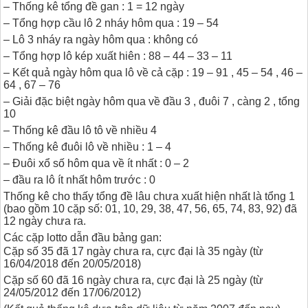
– Thống kê tổng đề gan : 1 = 12 ngày
– Tổng hợp cầu lô 2 nháy hôm qua : 19 – 54
– Lô 3 nháy ra ngày hôm qua : không có
– Tổng hợp lô kép xuất hiên : 88 – 44 – 33 – 11
– Kết quả ngày hôm qua lô về cả cặp : 19 – 91 , 45 – 54 , 46 –
64 , 67 – 76
– Giải đặc biệt ngày hôm qua về đầu 3 , đuôi 7 , càng 2 , tổng
10
– Thống kê đầu lô tô về nhiều 4
– Thống kê đuôi lô về nhiều : 1 – 4
– Đuôi xổ số hôm qua về ít nhất : 0 – 2
– đầu ra lô ít nhất hôm trước : 0
Thống kê cho thấy tổng đề lâu chưa xuất hiện nhất là tổng 1
(bao gồm 10 cặp số: 01, 10, 29, 38, 47, 56, 65, 74, 83, 92) đã
12 ngày chưa ra.
Các cặp lotto dẫn đầu bảng gan:
Cặp số 35 đã 17 ngày chưa ra, cực đại là 35 ngày (từ
16/04/2018 đến 20/05/2018)
Cặp số 60 đã 16 ngày chưa ra, cực đại là 25 ngày (từ
24/05/2012 đến 17/06/2012)