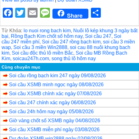
F
T
E
M
S
Share
a
wi
m
e
h
c
tt
ail
ss
ar
Từ Khóa:
lo nuoi rong bach kim
,
Nuôi lô kép khung 3 ngày bất
bại
,
Rồng Bạch Kim chốt số hôm nay
,
Soi cầu 247
,
Soi
e
er
a
e
cầu 247 miễn phí
,
Soi cầu 247 rồng bạch kim
,
soi cầu 3 miền
wap
,
Soi cầu 3 miền Win2888
,
soi cau 88 nuôi khung bach
b
g
kim
,
Soi cầu độc thủ lô miền Bắc
,
Soi cầu MB Rồng Bạch
Kim
,
soicau247h.com
,
song thủ lô hôm nay
o
e
Cùng chuyên mục
o
Soi cầu rồng bạch kim 247 ngày 09/08/2026
k
Soi cầu XSMB minh ngọc ngày 08/08/2026
Soi cầu XSMB chính xác ngày 07/08/2026
Soi cầu 247 chính xác ngày 06/08/2026
Soi cầu 24h hôm nay ngày 05/08/2026
Giờ vàng chốt số XSMB ngày 04/08/2026
Soi cầu XSMB miễn phí ngày 03/08/2026
Dự đoán XSMB win2888 ngày 02/08/2026