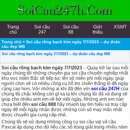
Trang
Soi cầu
Soi cầu
Giới
XSMT
chủ
247
88
thiệu
Trang chủ
»
Soi cầu rồng bạch kim ngày 7/7/2023 – dự đoán
cầu đẹp MB
Soi cầu rồng bạch kim ngày 7/7/2023 – dự đoán cầu đẹp MB
Soi cầu rồng bạch kim ngày 7/7/2023
– Quay trở lại sau mỗi
ngày chúng tôi những chuyên gia soi cầu chuyên nghiệp nhất
khu vực miền Bắc sẽ tiếp tục lên số miễn phí mỗi ngày, giúp
người chơi sẽ có nhiều công cụ hỗ trợ chiến thắng lô đề ngày
càng cao hơn. Với những ai khi đã đến với
soi cầu 247H
của
chúng tôi chắc không còn gì xa lạ khi chúng tôi đã và đang sẽ
giúp cho nhiều anh em về bờ mõi ngày. Những anh em nào
chưa biết đến
soi cầu 888
hãy nhanh tay tìm hiểu và truy cập
ngay để mỗi ngày nhận được những con số may mắn nhất
được chuyên gia cung cấp nhé.
Chúng tôi sẽ sử dụng những công cụ soi cầu vip và cầu
Pascal áp dụng cho dữ liệu các số trúng giải trong nhiều năm