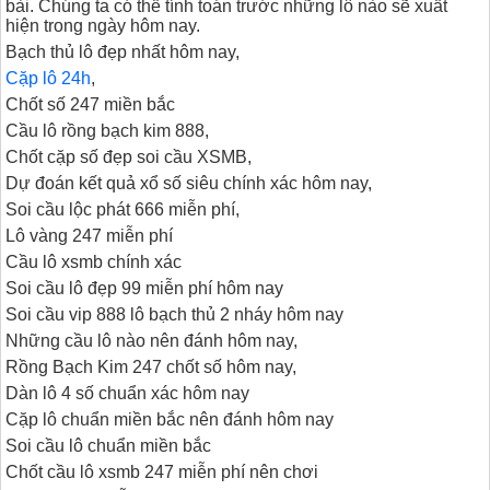
bài. Chúng ta có thể tính toán trước những lô nào sẽ xuất
hiện trong ngày hôm nay.
Bạch thủ lô đẹp nhất hôm nay,
Cặp lô 24h
,
Chốt số 247 miền bắc
Cầu lô rồng bạch kim 888,
Chốt cặp số đẹp soi cầu XSMB,
Dự đoán kết quả xổ số siêu chính xác hôm nay,
Soi cầu lộc phát 666 miễn phí,
Lô vàng 247 miễn phí
Cầu lô xsmb chính xác
Soi cầu lô đẹp 99 miễn phí hôm nay
Soi cầu vip 888 lô bạch thủ 2 nháy hôm nay
Những cầu lô nào nên đánh hôm nay,
Rồng Bạch Kim 247 chốt số hôm nay,
Dàn lô 4 số chuẩn xác hôm nay
Cặp lô chuẩn miền bắc nên đánh hôm nay
Soi cầu lô chuẩn miền bắc
Chốt cầu lô xsmb 247 miễn phí nên chơi