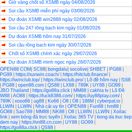
Giờ vàng chốt số XSMB ngày 04/08/2026
Soi cầu XSMB miễn phí ngày 03/08/2026
Dự đoán XSMB win2888 ngày 02/08/2026
Soi cầu 247 rồng bạch kim ngày 01/08/2026
Dự đoán XSMB hôm nay 31/07/2026
Soi cầu rồng bạch kim ngày 30/07/2026
Chốt số XSMB chính xác ngày 29/07/2026
Dự đoán XSMB minh ngọc ngày 28/07/2026
OPEN88 COM
|
SC88
|
bongdalu
|
socolive
|
SHBET
|
PG88
|
PG99
|
https://sunwin.coach/
|
https://hitclub.finance/
|
https://iwinclub.top/
|
https://iwinclub.pro/
|
Lô đề hôm nay
|
f168
|
PG88
|
open88.com
|
QS88
|
LX88
|
789K
|
UY88
|
GO99
|
JBO Thailand
|
https://go88a.click
|
MM88
|
cakhia tv
|
Lô Đề
W88
|
AO88
|
https://luck8386.com/
|
https://uy88play.com/
|
789K
|
xoso66
|
ug88
|
Ko66
|
O8
|
O8
|
188M
|
cyberpat.io
|
LLWIN
|
LLWIN
|
Nhà cái uy tín
|
OPEN88
|
Fun88
|
hm88
|
GO88
|
Sao789
|
MM88
|
NK88
|
O8
|
LLWIN
|
LLWIN
|
Xoilac
link
|
xem bóng đá trực tuyến
|
Xoilac 365 TV
|
bong da truc tiep
dem nay
|
https://vn88.cn.com
|
UY88
|
GO99
|
https://go88a.click
|
QS88
|