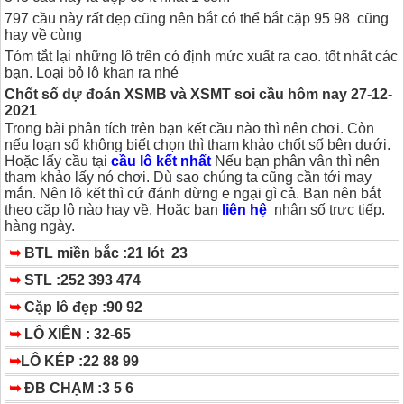
797 cầu này rất dẹp cũng nên bắt có thể bắt cặp 95 98 cũng
hay về cùng
Tóm tắt lại những lô trên có định mức xuất ra cao. tốt nhất các
bạn. Loại bỏ lô khan ra nhé
Chốt số dự đoán XSMB và XSMT soi cầu hôm nay 27-12-
2021
Trong bài phân tích trên bạn kết cầu nào thì nên chơi. Còn
nếu loạn số không biết chọn thì tham khảo chốt số bên dưới.
Hoặc lấy cầu tại
cầu lô kết nhất
Nếu bạn phân vân thì nên
tham khảo lấy nó chơi. Dù sao chúng ta cũng cần tới may
mắn. Nên lô kết thì cứ đánh dừng e ngại gì cả. Bạn nên bắt
theo cặp lô nào hay về. Hoặc bạn
liên hệ
nhận số trực tiếp.
hàng ngày.
➥
BTL miền bắc :21 lót 23
➥
STL :252 393 474
➥
Cặp lô đẹp :90 92
➥
LÔ XIÊN : 32-65
➥
LÔ KÉP :22 88 99
➥
ĐB CHẠM :3 5 6