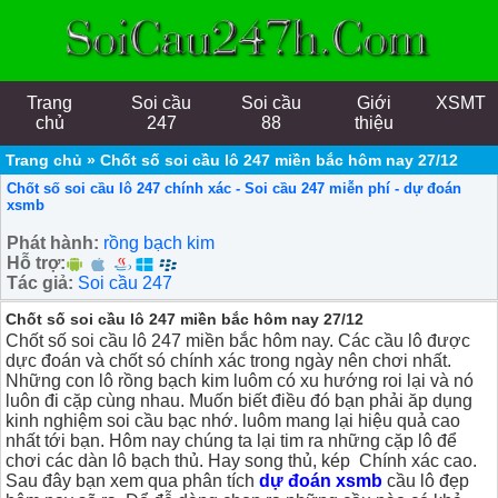
Trang
Soi cầu
Soi cầu
Giới
XSMT
chủ
247
88
thiệu
Trang chủ
»
Chốt số soi cầu lô 247 miền bắc hôm nay 27/12
Chốt số soi cầu lô 247 chính xác - Soi cầu 247 miễn phí - dự đoán
xsmb
Phát hành:
rồng bạch kim
Hỗ trợ:
Tác giả:
Soi cầu 247
Chốt số soi cầu lô 247 miền bắc hôm nay 27/12
Chốt số soi cầu lô 247 miền bắc hôm nay. Các cầu lô được
dực đoán và chốt só chính xác trong ngày nên chơi nhất.
Những con lô rồng bạch kim luôm có xu hướng roi lại và nó
luôn đi cặp cùng nhau. Muốn biết điều đó bạn phải ăp dụng
kinh nghiệm soi cầu bạc nhớ. luôm mang lại hiệu quả cao
nhất tới bạn. Hôm nay chúng ta lại tim ra những cặp lô để
chơi các dàn lô bạch thủ. Hay song thủ, kép Chính xác cao.
Sau đây bạn xem qua phân tích
dự đoán xsmb
cầu lô đẹp