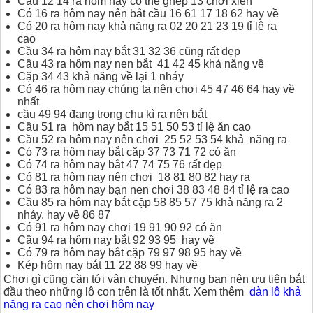
Cầu 12 14 ra hôm nay có thể ghép 13 chơi xiên
Có 16 ra hôm nay nên bắt cầu 16 61 17 18 62 hay về
Có 20 ra hôm nay khả năng ra 02 20 21 23 19 tỉ lệ ra
cao
Cầu 34 ra hôm nay bắt 31 32 36 cũng rất đẹp
Cầu 43 ra hôm nay nen bắt 41 42 45 khả năng về
Cặp 34 43 khả năng về lại 1 nháy
Có 46 ra hôm nay chúng ta nên chơi 45 47 46 64 hay về
nhất
cầu 49 94 đang trong chu kì ra nên bắt
Cầu 51 ra hôm nay bắt 15 51 50 53 tỉ lệ ăn cao
Cầu 52 ra hôm nay nên chơi 25 52 53 54 khả năng ra
Có 73 ra hôm nay bắt cặp 37 73 71 72 có ăn
Có 74 ra hôm nay bắt 47 74 75 76 rất đẹp
Có 81 ra hôm nay nên chơi 18 81 80 82 hay ra
Có 83 ra hôm nay bạn nen chơi 38 83 48 84 tỉ lệ ra cao
Cầu 85 ra hôm nay bắt cặp 58 85 57 75 khả năng ra 2
nháy. hay về 86 87
Có 91 ra hôm nay chơi 19 91 90 92 có ăn
Cầu 94 ra hôm nay bắt 92 93 95 hay về
Có 79 ra hôm nay bắt cặp 79 97 98 95 hay về
Kép hôm nay bắt 11 22 88 99 hay về
Chơi gì cũng cần tới vận chuyển. Nhưng bạn nên ưu tiên bắt
đầu theo những lô con trên là tốt nhất. Xem thêm
dàn lô khả
năng ra cao nên chơi hôm nay