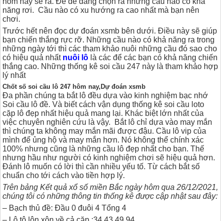
hôm nay sẽ ra. Để đễ dàng chọn ra những cầu nào có khả
năng rơi. Cầu nào có xu hướng ra cao nhất mà bạn nên
chơi.
Trước hết nên đọc dự đoán xsmb bên dưới. Điều này sẽ giúp
bạn chiến thắng rực rỡ. Những cầu nào có khả năng ra trong
những ngày tới thì các tham khảo nuôi những cầu đó sao cho
có hiệu quả nhất
nuôi lô
là các để các bạn có khả năng chiến
thắng cao. Những thống kê soi cầu 247 này là tham khảo hợp
lý nhất
Chốt số soi cầu lô 247 hôm nay,Dự đoán xsmb
Đa phần chúng ta bắt lô đều dựa vào kinh nghiệm bạc nhớ
Soi cầu lô đề. Và biết cách vận dụng thống kê soi cầu loto
cặp lô đẹp nhất hiệu quả mang lại. Khác biệt lớn nhất của
việc chuyên nghiên cứu là vậy. Bắt lô chỉ dựa vào may mắn
thì chúng ta không may mắn mãi được đậu. Cầu lô vip của
mình để ủng hộ và may mắn hơn. Nó không thể chính xác
100% nhưng cũng là những cầu lô đẹp nhất cho bạn. Thế
nhưng hầu như người có kinh nghiệm chơi sẽ hiệu quả hơn.
Đánh lô muốn có lời thì cần nhiều yếu tố. Từ cách bắt số
chuẩn cho tới cách vào tiền hợp lý.
Trên bảng Kết quả xổ số miền Bắc ngày hôm qua 26/12/2021,
chúng tôi có những thông tin thống kê được cập nhật sau đây:
– Bạch thủ đề: Đầu 0 đuôi 4 Tổng 4
– Lô tô lộn xộn về cả cặp :34 43 49 94