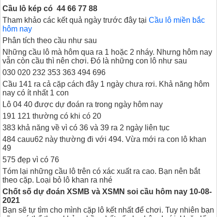
Cầu lô kép có 44 66 77 88
Tham khảo các kết quả ngày trước đây tại
Cầu lô miền bắc
hôm nay
Phân tích theo cầu như sau
Những cầu lô mà hôm qua ra 1 hoặc 2 nháy. Nhưng hôm nay
vẫn còn cầu thì nên chơi. Đó là những con lô như sau
030 020 232 353 363 494 696
Cầu 141 ra cả cặp cách đây 1 ngày chưa rơi. Khả năng hôm
nay có ít nhất 1 con
Lô 04 40 được dự đoán ra trong ngày hôm nay
191 121 thường có khi có 20
383 khả năng về vì có 36 và 39 ra 2 ngày liên tục
484 cauu62 này thường đi với 494. Vừa mới ra con lô khan
49
575 đẹp vì có 76
Tóm lại những cầu lô trên có xác xuất ra cao. Bạn nên bắt
theo cặp. Loại bỏ lô khan ra nhé
Chốt số dự đoán XSMB và XSMN soi cầu hôm nay 10-08-
2021
Bạn sẽ tự tìm cho mình cặp lô kết nhất để chơi. Tuy nhiên bạn