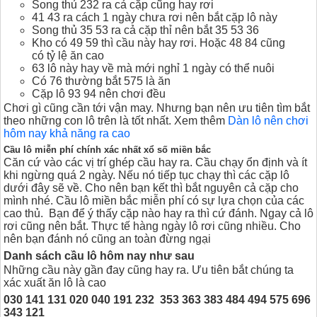
Song thủ 232 ra cả cặp cũng hay rơi
41 43 ra cách 1 ngày chưa rơi nên bắt cặp lô này
Song thủ 35 53 ra cả cặp thỉ nên bắt 35 53 36
Kho có 49 59 thì cầu này hay rơi. Hoặc 48 84 cũng
có tỷ lệ ăn cao
63 lô này hay về mà mới nghỉ 1 ngày có thể nuôi
Có 76 thường bắt 575 là ăn
Cặp lô 93 94 nên chơi đều
Chơi gì cũng cần tới vận may. Nhưng bạn nên ưu tiên tìm bắt
theo những con lô trên là tốt nhất. Xem thêm
Dàn lô nên chơi
hôm nay khả năng ra cao
Cầu lô miễn phí chính xác nhất xổ số miền bắc
Căn cứ vào các vị trí ghép cầu hay ra. Cầu chạy ổn định và ít
khi ngừng quá 2 ngày. Nếu nó tiếp tục chạy thì các cặp lô
dưới đây sẽ về. Cho nên bạn kết thì bắt nguyên cả cặp cho
mình nhé. Cầu lô miền bắc miễn phí có sự lựa chọn của các
cao thủ. Bạn để ý thấy cặp nào hay ra thì cứ đánh. Ngay cả lô
rơi cũng nên bắt. Thực tế hàng ngày lô rơi cũng nhiều. Cho
nên bạn đánh nó cũng an toàn đừng ngại
Danh sách cầu lô hôm nay như sau
Những cầu này gần đay cũng hay ra. Ưu tiên bắt chúng ta
xác xuất ăn lô là cao
030 141 131 020 040 191 232 353 363 383 484 494 575 696
343 121