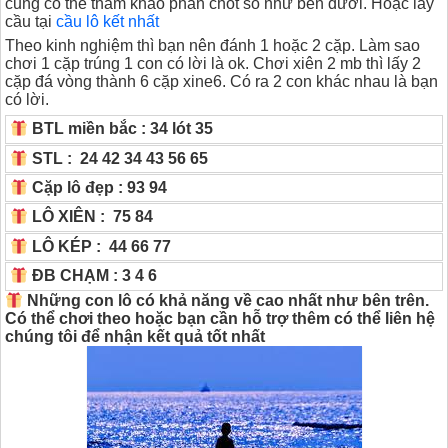
cũng có thể tham khảo phần chốt số như bên dưới. Hoặc lấy
cầu tại
cầu lô kết nhất
Theo kinh nghiệm thì bạn nên đánh 1 hoặc 2 cặp. Làm sao
chơi 1 cặp trúng 1 con có lời là ok. Chơi xiên 2 mb thì lấy 2
cặp đá vòng thành 6 cặp xine6. Có ra 2 con khác nhau là bạn
có lời.
BTL miền bắc : 34 lót 35
STL : 24 42 34 43 56 65
Cặp lô đẹp : 93 94
LÔ XIÊN : 75 84
LÔ KÉP : 44 66 77
ĐB CHẠM : 3 4 6
Những con lô có khả năng về cao nhất như bên trên.
Có thể chơi theo hoặc bạn cần hỗ trợ thêm có thể liên hệ
chúng tôi để nhận kết quả tốt nhất