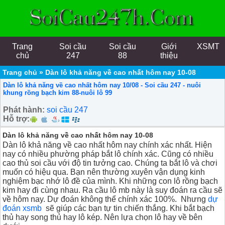
Trang
Soi cầu
Soi cầu
Giới
XSMT
chủ
247
88
thiệu
Trang chủ
»
Dàn lô khả năng về cao nhất hôm nay 10-08
Dàn lô khả năng về cao nhất hôm nay 10/08 - Soi cầu 247 - nuôi
khung rồng bạch kim 88-nuôi lô 99
Phát hành:
soi cầu 247
Hỗ trợ:
Dàn lô khả năng về cao nhất hôm nay 10-08
Dàn lô khả năng về cao nhất hôm nay chính xác nhất. Hiện
nay có nhiều phường pháp bắt lô chính xác. Cũng có nhiều
cao thủ soi cầu với độ tin tưởng cao. Chúng ta bắt lô và chơi
muốn có hiệu qua. Bạn nên thường xuyên vận dụng kinh
nghiệm bạc nhớ lô đề của mình. Khi những con lô rồng bạch
kim hay đi cùng nhau. Ra cầu lô mb này là suy đoán ra cầu sẽ
về hôm nay. Dự đoán không thể chính xác 100%. Nhưng
dự
đoán xsmb
sẽ giúp các bạn tự tin chiến thắng. Khi bắt bạch
thủ hay song thủ hay lô kép. Nên lựa chọn lô hay về bên