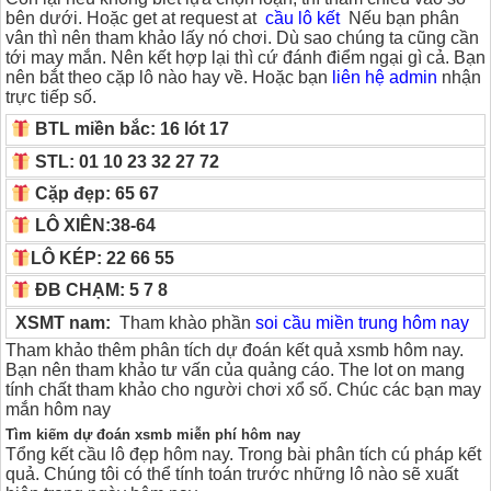
bên dưới.
Hoặc get at request at
cầu lô kết
Nếu bạn phân
vân thì nên tham khảo lấy nó chơi.
Dù sao chúng ta cũng cần
tới may mắn.
Nên kết hợp lại thì cứ đánh điểm ngại gì cả.
Bạn
nên bắt theo cặp lô nào hay về.
Hoặc bạn
liên hệ admin
nhận
trực tiếp số.
BTL miền bắc: 16 lót 17
STL: 01 10 23 32 27 72
Cặp đẹp: 65 67
LÔ XIÊN:38-64
LÔ KÉP: 22 66 55
ĐB CHẠM: 5 7 8
XSMT nam:
Tham khào phần
soi cầu miền trung hôm nay
Tham khảo thêm phân tích dự đoán kết quả xsmb hôm nay.
Bạn nên tham khảo tư vấn của quảng cáo.
The lot on mang
tính chất tham khảo cho người chơi xổ số.
Chúc các bạn may
mắn hôm nay
Tìm kiếm dự đoán xsmb miễn phí hôm nay
Tổng kết cầu lô đẹp hôm nay.
Trong bài phân tích cú pháp kết
quả.
Chúng tôi có thể tính toán trước những lô nào sẽ xuất