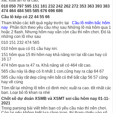
xác xuất ăn lô là cao;
010 050 797 595 151 161 232 242 262 272 353 363 393 383
474 464 484 565 585 676 696 686
Cầu lô kép có 22 44 55 66
Tham khảo các kết quả ngày trước tại
Cầu lô miền bắc hôm
nay
Phân tích theo yêu cầu như sau Những lô mà hôm qua 1
hoặc 2 flash.
Nhưng hôm nay vẫn còn cầu thì nên chơi.
Đó là
những con lô như sau
010 151 232 474 565
010 hôm qua có 01 cầu hay rơi.
151 hôm qua 15 thì hôm nay khả năng rơi lại rất cao hay có
16 17
474 hôm qua ra 47 ra. Khả năng sẽ có 464 rất cao.
565 cầu này là đẹp có ít nhất 1 con.cũng hay ra cặp 64 67
585 cầu này rất dẹp cũng nên bắt có thể bắt cặp 56 57 cũng
hay về cùng
Tóm tắt lại những lô trên có định mức xuất ra cao. tốt nhất các
bạn. Loại bỏ lô khan ra nhé
Chốt số dự đoán XSMB và XSMT soi cầu hôm nay 01-11-
2021
Trong parsing bài viết trên bạn có yêu cầu nào thì nên chơi.
Còn lại nếu không biết lựa chọn loạn, thì tham chiếu vào số