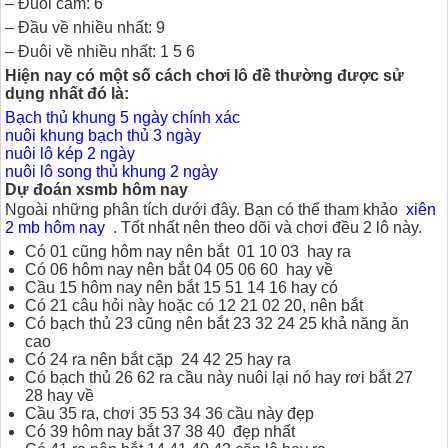
– Đuôi câm: 6
– Đầu về nhiều nhất: 9
– Đuôi về nhiều nhất: 1 5 6
Hiện nay có một số cách chơi lô đề thường được sử
dụng nhất đó là:
Bạch thủ khung 5 ngày chính xác
nuôi khung bạch thủ 3
ngày
nuôi lô kép 2
ngày
nuôi lô song thủ khung 2
ngày
Dự đoán xsmb hôm nay
Ngoài những phân tích dưới đây.
Bạn có thể tham khảo
xiên
2 mb hôm nay
.
Tốt nhất nên theo dõi và chơi đều 2 lô này.
Có 01 cũng hôm nay nên bắt 01 10 03 hay ra
Có 06 hôm nay nên bắt 04 05 06 60 hay về
Cầu 15 hôm nay nên bắt 15 51 14 16 hay có
Có 21 câu hỏi này hoặc có 12 21 02 20, nên bắt
Có bạch thủ 23 cũng nên bắt 23 32 24 25 khả năng ăn
cao
Có 24 ra nên bắt cặp 24 42 25 hay ra
Có bạch thủ 26 62 ra cầu này nuôi lại nó hay rơi bắt 27
28 hay về
Cầu 35 ra, chơi 35 53 34 36 cầu này đẹp
Có 39 hôm nay bắt 37 38 40 đẹp nhất