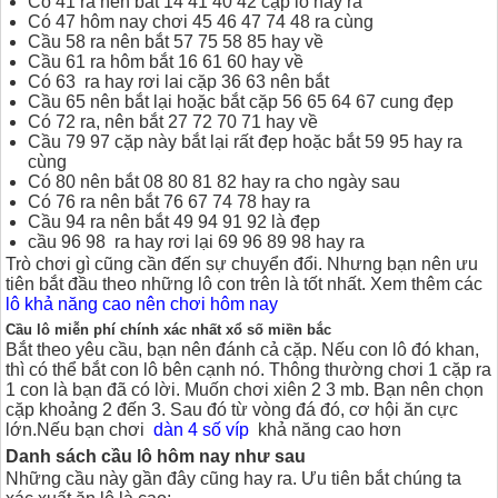
Có 41 ra nên bắt 14 41 40 42 cặp lô hay ra
Có 47 hôm nay chơi 45 46 47 74 48 ra cùng
Cầu 58 ra nên bắt 57 75 58 85 hay về
Cầu 61 ra hôm bắt 16 61 60 hay về
Có 63 ra hay rơi lai cặp 36 63 nên bắt
Cầu 65 nên bắt lại hoặc bắt cặp 56 65 64 67 cung đẹp
Có 72 ra, nên bắt 27 72 70 71 hay về
Cầu 79 97 cặp này bắt lại rất đẹp hoặc bắt 59 95 hay ra
cùng
Có 80 nên bắt 08 80 81 82 hay ra cho ngày sau
Có 76 ra nên bắt 76 67 74 78 hay ra
Cầu 94 ra nên bắt 49 94 91 92 là đẹp
cầu 96 98 ra hay rơi lại 69 96 89 98 hay ra
Trò chơi gì cũng cần đến sự chuyển đổi.
Nhưng bạn nên ưu
tiên bắt đầu theo những lô con trên là tốt nhất.
Xem thêm các
lô khả năng cao nên chơi hôm nay
Cầu lô miễn phí chính xác nhất xổ số miền bắc
Bắt theo yêu cầu, bạn nên đánh cả cặp.
Nếu con lô đó khan,
thì có thể bắt con lô bên cạnh nó.
Thông thường chơi 1 cặp ra
1 con là bạn đã có lời.
Muốn chơi xiên 2 3 mb.
Bạn nên chọn
cặp khoảng 2 đến 3. Sau đó từ vòng đá đó, cơ hội ăn cực
lớn.Nếu bạn chơi
dàn 4 số víp
khả năng cao hơn
Danh sách cầu lô hôm nay như sau
Những cầu này gần đây cũng hay ra. Ưu tiên bắt chúng ta