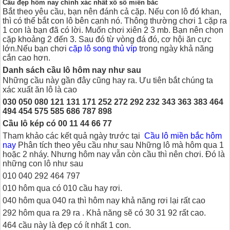
Cầu đẹp hôm nay chính xác nhất xổ số miền bắc
Bắt theo yêu cầu, bạn nên đánh cả cặp. Nếu con lô đó khan,
thì có thể bắt con lô bên cạnh nó. Thông thường chơi 1 cặp ra
1 con là bạn đã có lời. Muốn chơi xiên 2 3 mb. Bạn nên chọn
cặp khoảng 2 đến 3. Sau đó từ vòng đá đó, cơ hội ăn cực
lớn.Nếu bạn chơi
cặp lô song thủ
víp
trong ngày khả năng
cắn cao hơn.
Danh sách cầu lô hôm nay như sau
Những cầu này gần đây cũng hay ra. Ưu tiên bắt chúng ta
xác xuất ăn lô là cao
030 050 080 121 131 171 252 272 292 232 343 363 383 464
494 454 575 585 686 787 898
Cầu lô kép có 00 11 44 66 77
Tham khảo các kết quả ngày trước tại
Cầu lô miền bắc hôm
nay
Phân tích theo yêu cầu như sau Những lô mà hôm qua 1
hoặc 2 nháy. Nhưng hôm nay vẫn còn cầu thì nên chơi. Đó là
những con lô như sau
010 040 292 464 797
010 hôm qua có 010 cầu hay rơi.
040 hôm qua 040 ra thì hôm nay khả năng rơi lại rất cao
292 hôm qua ra 29 ra . Khả năng sẽ có 30 31 92 rất cao.
464 cầu này là đẹp có ít nhất 1 con.