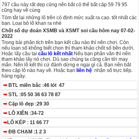
797 cầu này rất dẹp cũng nên bắt có thể bắt cặp 59 79 95
cũng hay về cùng
Tóm tắt lại những lô trên có định mức xuất ra cao. tốt nhất các
bạn. Loại bỏ lô khan ra nhé
Chốt số dự đoán XSMB và XSMT soi cầu hôm nay 07-02-
2022
Trong bài phân tích trên bạn kết cầu nào thì nên chơi. Còn
nếu loạn số không biết chọn thì tham khảo chốt số bên dưới.
Hoặc lấy cầu tại
cầu lô kết nhất
Nếu bạn phân vân thì nên
tham khảo lấy nó chơi. Dù sao chúng ta cũng cần tới may
mắn. Nên lô kết thì cứ đánh dừng e ngại gì cả. Bạn nên bắt
theo cặp lô nào hay về. Hoặc bạn
liên hệ
nhận số trực tiếp.
hàng ngày.
➥
BTL miền bắc :46 lót 47
➥
STL :05 50 36 63 78 87
➥
Cặp lô đẹp :29 30
➥
LÔ XIÊN :34-72
➥
LÔ KÉP : 11 66 77
➥
ĐB CHẠM :1 2 3