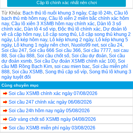
c
tt
ail
ss
ar
Cặp lô chính xác nhất nên chơi
e
er
a
e
Từ Khóa:
Bạch thủ lô nuôi khung 3 ngày
,
Cặp lô 24h
,
Cầu lô
b
g
bạch thủ mb hôm nay
,
Cầu lô xiên 2 miền bắc chính xác hôm
nay
,
Cầu lô xiên 3 XSMB hôm nay chính xác
,
Dàn lô 3 số
o
e
chính xác
,
Dàn lô 4 số vip
,
Độc thủ lô chính xác
,
Dự đoán lô
về cả cặp hôm nay
,
Lô cặp song thủ
,
Lô cặp song thủ khung 2
o
ngày
,
Lô kép hôm nay
,
Lô kép khung 2 ngày
,
Lô kép khung 5
ngày
,
Lô khung 1 ngày nên chơi
,
Nuoilo99 net
,
soi cầu 24
,
k
Soi cầu 247
,
Soi cầu 666 Soi cầu 366
,
Soi cầu 7777
,
soi cau
88
,
Soi cầu 888
,
Soi cầu chốt số
,
Soi cầu dự đoán
,
Soi cầu
dự đoán xsmb
,
Soi cầu Dự đoán XSMB chính xác 100
,
Soi
cầu MB Rồng Bạch Kim
,
soi cau mien bac
,
Soi cầu miễn phí
888
,
Soi cầu XSMB
,
Song thủ cặp số víp
,
Song thủ lô khung 3
ngày tuyệt đối
Cùng chuyên mục
Soi cầu XSMB chính xác ngày 07/08/2026
Soi cầu 247 chính xác ngày 06/08/2026
Soi cầu 24h hôm nay ngày 05/08/2026
Giờ vàng chốt số XSMB ngày 04/08/2026
Soi cầu XSMB miễn phí ngày 03/08/2026