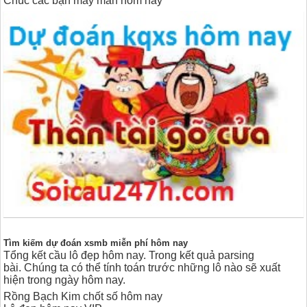
Chúc các bạn may mắn hôm nay
Tìm kiếm dự đoán xsmb miễn phí hôm nay
Tổng kết cầu lô đẹp hôm nay. Trong kết quả parsing
bài. Chúng ta có thể tính toán trước những lô nào sẽ xuất
hiện trong ngày hôm nay.
Rồng Bạch Kim chốt số hôm nay