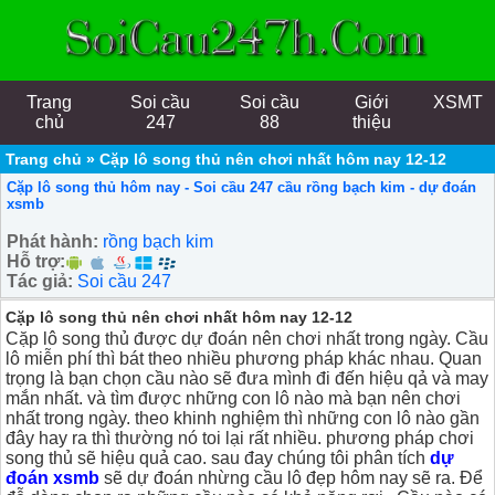
Trang
Soi cầu
Soi cầu
Giới
XSMT
chủ
247
88
thiệu
Trang chủ
»
Cặp lô song thủ nên chơi nhất hôm nay 12-12
Cặp lô song thủ hôm nay - Soi cầu 247 cầu rồng bạch kim - dự đoán
xsmb
Phát hành:
rồng bạch kim
Hỗ trợ:
Tác giả:
Soi cầu 247
Cặp lô song thủ nên chơi nhất hôm nay 12-12
Cặp lô song thủ được dự đoán nên chơi nhất trong ngày. Cầu
lô miễn phí thì bát theo nhiều phương pháp khác nhau. Quan
trọng là bạn chọn cầu nào sẽ đưa mình đi đến hiệu qả và may
mắn nhất. và tìm được những con lô nào mà bạn nên chơi
nhất trong ngày. theo khinh nghiệm thì những con lô nào gần
đây hay ra thì thường nó toi lại rất nhiều. phương pháp chơi
song thủ sẽ hiệu quả cao. sau đay chúng tôi phân tích
dự
đoán xsmb
sẽ dự đoán nhừng cầu lô đẹp hôm nay sẽ ra. Để