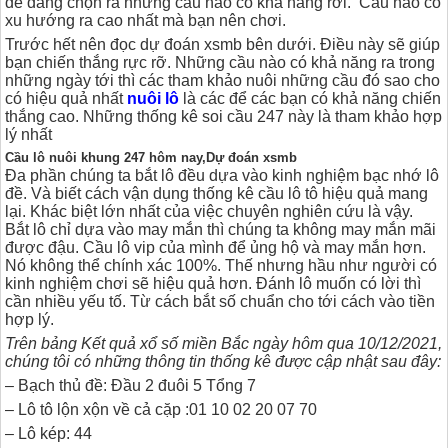
đễ dàng chọn ra những cầu nào có khả năng rơi. Cầu nào có
xu hướng ra cao nhất mà bạn nên chơi.
Trước hết nên đọc dự đoán xsmb bên dưới. Điều này sẽ giúp
bạn chiến thắng rực rỡ. Những cầu nào có khả năng ra trong
những ngày tới thì các tham khảo nuôi những cầu đó sao cho
có hiệu quả nhất
nuôi lô
là các để các bạn có khả năng chiến
thắng cao. Những thống kê soi cầu 247 này là tham khảo hợp
lý nhất
Cầu lô nuôi khung 247 hôm nay,Dự đoán xsmb
Đa phần chúng ta bắt lô đều dựa vào kinh nghiệm bạc nhớ lô
đề. Và biết cách vận dụng thống kê cầu lô tô hiệu quả mang
lại. Khác biệt lớn nhất của việc chuyên nghiên cứu là vậy.
Bắt lô chỉ dựa vào may mắn thì chúng ta không may mắn mãi
được đậu. Cầu lô vip của mình để ủng hộ và may mắn hơn.
Nó không thể chính xác 100%. Thế nhưng hầu như người có
kinh nghiệm chơi sẽ hiệu quả hơn. Đánh lô muốn có lời thì
cần nhiều yếu tố. Từ cách bắt số chuẩn cho tới cách vào tiền
hợp lý.
Trên bảng Kết quả xổ số miền Bắc ngày hôm qua 10/12/2021,
chúng tôi có những thông tin thống kê được cập nhật sau đây:
– Bạch thủ đề: Đầu 2 đuôi 5 Tổng 7
– Lô tô lộn xộn về cả cặp :01 10 02 20 07 70
– Lô kép: 44