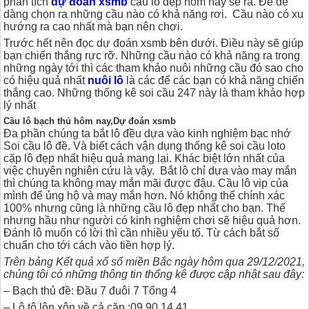
phân tích
dự đoán xsmb
cầu lô đẹp hôm nay sẽ ra. Để đễ
dàng chọn ra những cầu nào có khả năng rơi. Cầu nào có xu
hướng ra cao nhất mà bạn nên chơi.
Trước hết nên đọc dự đoán xsmb bên dưới. Điều này sẽ giúp
bạn chiến thắng rực rỡ. Những cầu nào có khả năng ra trong
những ngày tới thì các tham khảo nuôi những cầu đó sao cho
có hiệu quả nhất
nuôi lô
là các để các bạn có khả năng chiến
thắng cao. Những thống kê soi cầu 247 này là tham khảo hợp
lý nhất
Cầu lô bạch thủ hôm nay,Dự đoán xsmb
Đa phần chúng ta bắt lô đều dựa vào kinh nghiệm bạc nhớ
Soi cầu lô đề. Và biết cách vận dụng thống kê soi cầu loto
cặp lô đẹp nhất hiệu quả mang lại. Khác biệt lớn nhất của
việc chuyên nghiên cứu là vậy. Bắt lô chỉ dựa vào may mắn
thì chúng ta không may mắn mãi được đậu. Cầu lô vip của
mình để ủng hộ và may mắn hơn. Nó không thể chính xác
100% nhưng cũng là những cầu lô đẹp nhất cho bạn. Thế
nhưng hầu như người có kinh nghiệm chơi sẽ hiệu quả hơn.
Đánh lô muốn có lời thì cần nhiều yếu tố. Từ cách bắt số
chuẩn cho tới cách vào tiền hợp lý.
Trên bảng Kết quả xổ số miền Bắc ngày hôm qua 29/12/2021,
chúng tôi có những thông tin thống kê được cập nhật sau đây:
– Bạch thủ đề: Đầu 7 đuôi 7 Tổng 4
– Lô tô lộn xộn về cả cặp :09 90 14 41