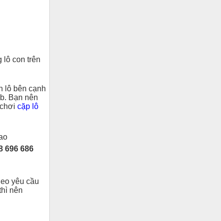
 lô con trên
n lô bên cạnh
mb. Bạn nên
 chơi
cặp lô
cao
8 696 686
heo yêu cầu
thì nên