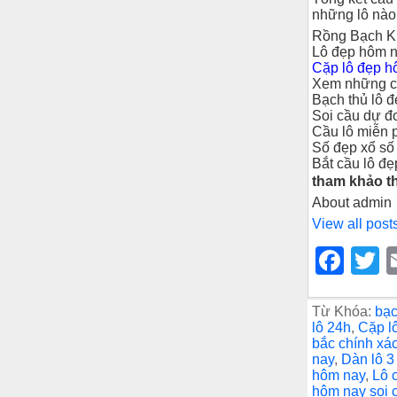
những lô nào 
Rồng Bạch Ki
Lô đẹp hôm n
Cặp lô đẹp h
Xem những c
Bạch thủ lô 
Soi cầu dự đ
Cầu lô miễn 
Số đẹp xổ số
Bắt cầu lô đẹ
tham khảo th
About admin
View all post
F
T
a
w
c
tt
Từ Khóa:
bạc
lô 24h
,
Cặp l
e
e
bắc chính xá
nay
,
Dàn lô 3
b
hôm nay
,
Lô 
hôm nay soi 