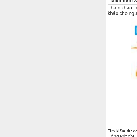
Miền nam 
Tham khảo th
khảo cho ngư
Tìm kiếm dự đ
Tổng kết cầu 