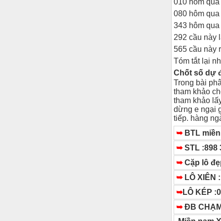
010 hôm qua 
080 hôm qua 0
343 hôm qua r
292 cầu này l
565 cầu này r
Tóm tắt lại n
Chốt số dự 
Trong bài phâ
tham khảo ch
tham khảo lấy
dừng e ngại g
tiếp. hàng ng
➥
BTL miền 
➥
STL :898 
➥
Cặp lô đẹ
➥
LÔ XIÊN :
➥
LÔ KÉP :0
➥
ĐB CHẠM 