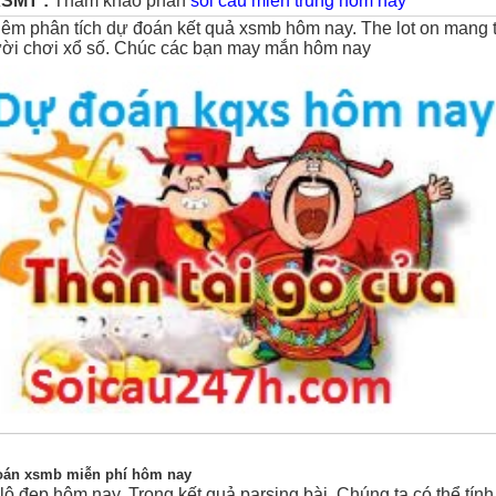
XSMT :
Tham khào phần
soi cầu miền trung hôm nay
êm phân tích dự đoán kết quả xsmb hôm nay. The lot on mang t
ời chơi xổ số. Chúc các bạn may mắn hôm nay
oán xsmb miễn phí hôm nay
lô đẹp hôm nay. Trong kết quả parsing bài. Chúng ta có thể tính