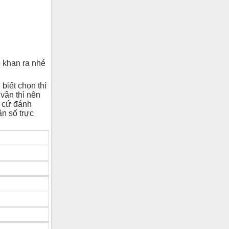
ô khan ra nhé
biết chọn thì
vân thì nên
ì cứ đánh
n số trực