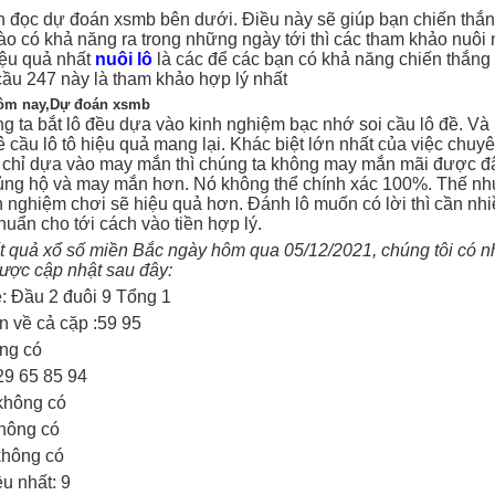
n đọc dự đoán xsmb bên dưới. Điều này sẽ giúp bạn chiến thắn
o có khả năng ra trong những ngày tới thì các tham khảo nuôi
iệu quả nhất
nuôi lô
là các để các bạn có khả năng chiến thắn
cầu 247 này là tham khảo hợp lý nhất
hôm nay,Dự đoán xsmb
 ta bắt lô đều dựa vào kinh nghiệm bạc nhớ soi cầu lô đề. Và 
 cầu lô tô hiệu quả mang lại. Khác biệt lớn nhất của việc chuy
lô chỉ dựa vào may mắn thì chúng ta không may mắn mãi được đậ
ủng hộ và may mắn hơn. Nó không thể chính xác 100%. Thế n
 nghiệm chơi sẽ hiệu quả hơn. Đánh lô muốn có lời thì cần nhi
huẩn cho tới cách vào tiền hợp lý.
t quả xổ số miền Bắc ngày hôm qua 05/12/2021, chúng tôi có 
được cập nhật sau đây:
: Đầu 2 đuôi 9 Tổng 1
ộn về cả cặp :59 95
ông có
29 65 85 94
 không có
hông có
không có
u nhất: 9